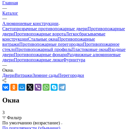
Главная
—
Каталог
—
Алюминиевые конструкции
Светопрозрачные противопожарные двери
Противопожарные
двери
Противопожарные ворота
Легкосбрасываемые
конструкции
Стальные окна
Противопожарные
витражи
Противопожарные перегородки
Противопожарное
стекло
Противопожарный профиль
Пластиковые окна
Входные
двери
Противопожарные фонари
Раздвижные алюминиевые
двери
Противопожарные люки
Фурнитура
—
Окна
Двери
Витражи
Зимние сады
Перегородки
Окна
3
Фильтр
По умолчанию (возрастание)
По популярности (убывание)