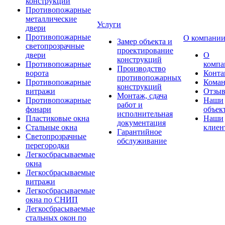
конструкции
Противопожарные
металлические
Услуги
двери
Противопожарные
О компани
Замер объекта и
светопрозрачные
проектирование
двери
О
конструкций
Противопожарные
компа
Производство
ворота
Конта
противопожарных
Противопожарные
Коман
конструкций
витражи
Отзы
Монтаж, сдача
Противопожарные
Наши
работ и
фонари
объек
исполнительная
Пластиковые окна
Наши
документация
Стальные окна
клиен
Гарантийное
Светопрозрачные
обслуживание
перегородки
Легкосбрасываемые
окна
Легкосбрасываемые
витражи
Легкосбрасываемые
окна по СНИП
Легкосбрасываемые
стальных окон по