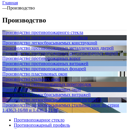
Главная
—
Производство
Производство
Производство противопожарного стекла
Производство противопожарного профиля
Производство легкосбрасываемых конструкций
Производство противопожарных металлических дверей
Производство противопожарных светопрозрачных дверей
Производство противопожарных ворот
Производство противопожарных витражей
Производство противопожарных фонарей
Производство пластиковых окон
Производство стальных окон
Производство светопрозрачных перегородок
Производство легкосбрасываемых окон
Производство легкосбрасываемых витражей
Производство легкосбрасываемых окон по СНИП
Производство легкосбрасываемых стальных окон по серии
1.436.3-16/88 и 1.436.3-21/88
Противопожарное стекло
Противопожарный профиль