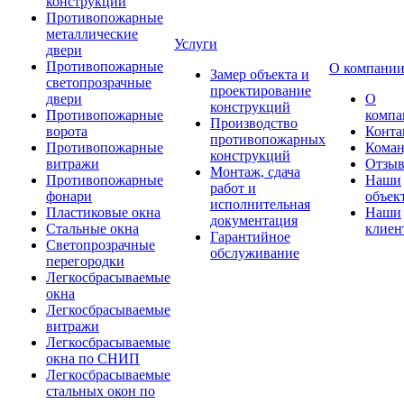
конструкции
Противопожарные
металлические
Услуги
двери
Противопожарные
О компани
Замер объекта и
светопрозрачные
проектирование
двери
О
конструкций
Противопожарные
компа
Производство
ворота
Конта
противопожарных
Противопожарные
Коман
конструкций
витражи
Отзы
Монтаж, сдача
Противопожарные
Наши
работ и
фонари
объек
исполнительная
Пластиковые окна
Наши
документация
Стальные окна
клиен
Гарантийное
Светопрозрачные
обслуживание
перегородки
Легкосбрасываемые
окна
Легкосбрасываемые
витражи
Легкосбрасываемые
окна по СНИП
Легкосбрасываемые
стальных окон по