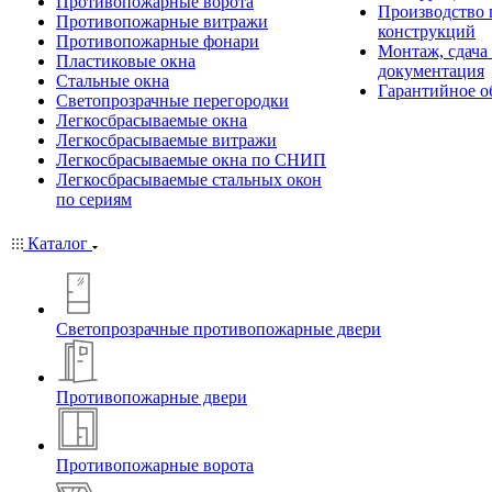
Противопожарные ворота
Производство
Противопожарные витражи
конструкций
Противопожарные фонари
Монтаж, сдача
Пластиковые окна
документация
Стальные окна
Гарантийное о
Светопрозрачные перегородки
Легкосбрасываемые окна
Легкосбрасываемые витражи
Легкосбрасываемые окна по СНИП
Легкосбрасываемые стальных окон
по сериям
Каталог
Светопрозрачные противопожарные двери
Противопожарные двери
Противопожарные ворота