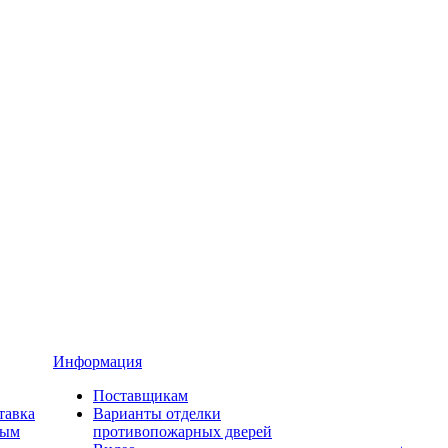
Информация
Поставщикам
тавка
Варианты отделки
ным
противопожарных дверей