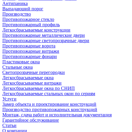
Антипаника
Выпадающий порог
Производство
Противопожарное стекло
Противопожарный профиль
Легкосбрасываемые конструкции
Противопожарные металлические двери
Противопожарные светопрозрачные двери
Противопожарные ворота
Противопожарные витражи
Противопожарные фонари
Пластиковые окна
Стальные окна
Светопрозрачные перегородки
Легкосбрасываемые окна
Легкосбрасываемые витражи
Легкосбрасываемые окна по СНИП
Легкосбрасываемые стальных окон по сериям
Услуги
Замер объекта и проектирование конструкций
Производство противопожарных конструкций
Монтаж, сдача работ и исполнительная документация
Гарантийное обслуживание
Статьи
О компании